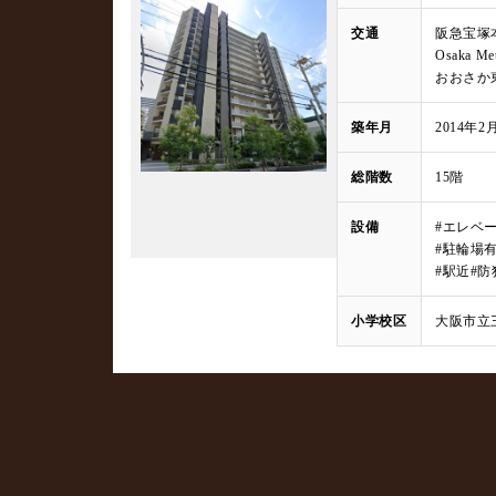
交通
阪急宝塚
Osaka 
おおさか
築年月
2014年2
総階数
15階
設備
#エレベ
#駐輪場
#駅近
#
小学校区
大阪市立