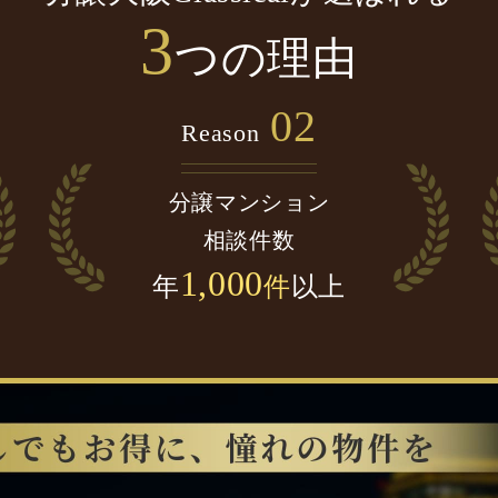
3
つの理由
02
Reason
分譲マンション
相談件数
1,000
年
件
以上