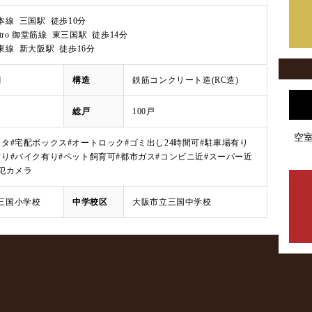
本線 三国駅 徒歩10分
Metro 御堂筋線 東三国駅 徒歩14分
東線 新大阪駅 徒歩16分
月
構造
鉄筋コンクリート造(RC造)
総戸
100戸
空
ータ
#宅配ボックス
#オートロック
#ゴミ出し24時間可
#駐車場有り
有り
#バイク有り
#ペット飼育可
#都市ガス
#コンビニ近
#スーパー近
防犯カメラ
三国小学校
中学校区
大阪市立三国中学校