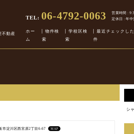
06-4792-0063
営業時間 : 9:30
TEL:
定休日 : 年
ホー
物件検
学校区検
最近チェックし
型不動産
ム
索
索
件
シ
阪市淀川区西宮原2丁目6-67
MAP