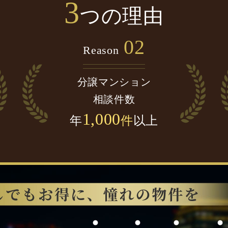
3
つの理由
02
Reason
分譲マンション
相談件数
1,000
年
件
以上