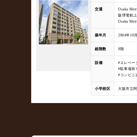
交通
Osaka 
阪堺電軌上
Osaka M
築年月
2004年10
総階数
9階
設備
#エレベー
#駐車場有
#コンビニ
小学校区
大阪市立