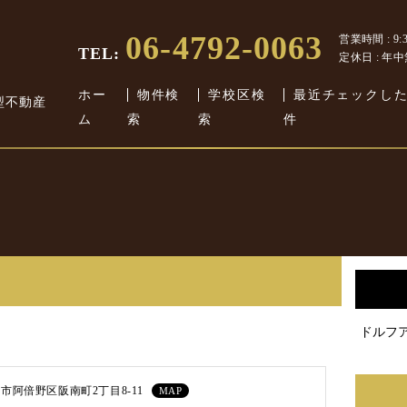
06-4792-0063
営業時間 : 9:30
TEL:
定休日 : 年
ホー
物件検
学校区検
最近チェックし
型不動産
ム
索
索
件
ドルフ
市阿倍野区阪南町2丁目8-11
MAP