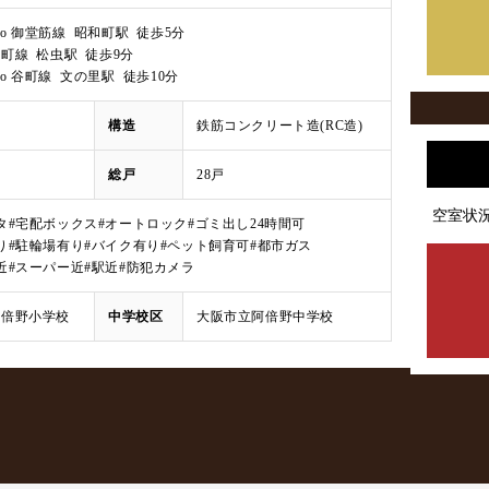
Metro 御堂筋線 昭和町駅 徒歩5分
町線 松虫駅 徒歩9分
etro 谷町線 文の里駅 徒歩10分
月
構造
鉄筋コンクリート造(RC造)
総戸
28戸
空室状
タ
#宅配ボックス
#オートロック
#ゴミ出し24時間可
り
#駐輪場有り
#バイク有り
#ペット飼育可
#都市ガス
近
#スーパー近
#駅近
#防犯カメラ
阿倍野小学校
中学校区
大阪市立阿倍野中学校