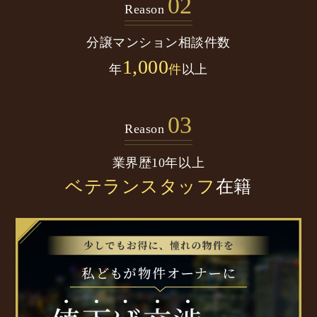
02
Reason
分譲マンション
相談件数
1,000
年
件
以上
03
Reason
業界歴10年以上
ベテランスタッフ
在籍