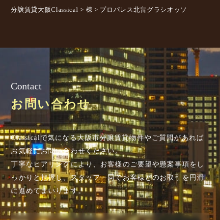
分譲賃貸大阪Classical
>
棟
>
プロパレス北畠グラシオッソ
Contact
お問い合わせ
Classicalで気になる大阪市分譲賃貸物件やご質問があれば
お気軽にお問い合わせください。
丁寧なヒアリングにより、お客様のご要望や懸案事項を
し
っかりと把握し、スタッフ一同でお客様とのお取引を円滑
に進めてまいります。