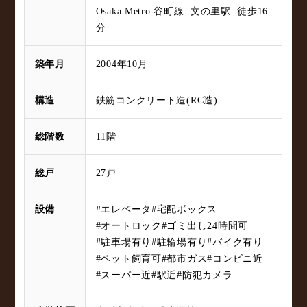
Osaka Metro 谷町線 文の里駅 徒歩16
分
築年月
2004年10月
構造
鉄筋コンクリート造(RC造)
総階数
11階
総戸
27戸
設備
#エレベータ
#宅配ボックス
#オートロック
#ゴミ出し24時間可
#駐車場有り
#駐輪場有り
#バイク有り
#ペット飼育可
#都市ガス
#コンビニ近
#スーパー近
#駅近
#防犯カメラ