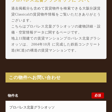
プロパレス北畠グラシオッソについて
過去掲載分も含めて賃貸物件を検索できる大阪分譲賃
貸Classicalの賃貸物件情報をご覧いただきありがとう
ございます。
こちらはプロパレス北畠グラシオッソの建物詳細・設
備・空室情報データに関するページです。
地上11階建ての賃貸マンションプロパレス北畠グラシ
オッソは、 2004年10月 に完成した鉄筋コンクリート
造(RC造)の構造の賃貸マンションです。
プロパレス北畠グラシオッソは阿倍野元町4-24に所在
し、 阪堺電軌上町線 東天下茶屋駅 徒歩3分/ Osaka
Metro 御堂筋線 昭和町駅 徒歩11分/ Osaka Metro 谷
町線 文の里駅 徒歩16分 からアクセスが可能となっ
この物件へお問い合わせ
ております。
プロパレス北畠グラシオッソの最新の空室状況のご確
認をはじめ、阿倍野元町4-24周辺エリアで賃貸物件・
必須
物件名
マンションをお探しでしたら、ぜひ大阪分譲賃貸
Classicalまでお気軽にお問い合わせください。大阪分
譲賃貸Classicalでは、お問い合わせ以外にも来店予約