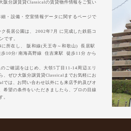
分譲賃貸Classicalの賃貸物件情報をご覧い
詳細・設備・空室情報データに関するページで
長居公園は、 2002年7月 に完成した鉄筋コ
ョンです。
4に所在し、 阪和線(天王寺～和歌山) 長居駅
駅 徒歩10分/ 南海高野線 住吉東駅 徒歩11分 から
ご確認をはじめ、大領5丁目11-14周辺エリ
ぜひ大阪分譲賃貸Classicalまでお気軽にお
icalでは、お問い合わせ以外にも来店予約及びオ
、希望の条件をいただきましたら、プロの目線
す。