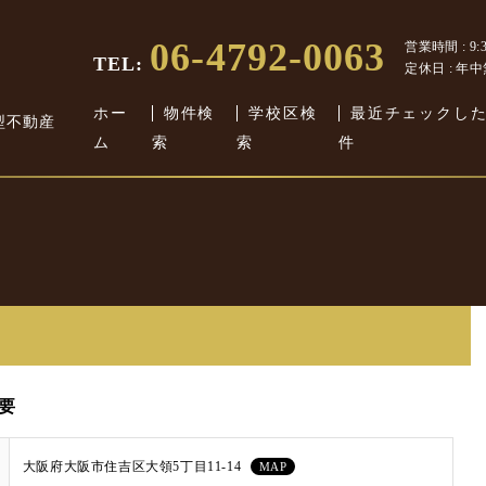
06-4792-0063
営業時間 : 9:30
TEL:
定休日 : 年
ホー
物件検
学校区検
最近チェックし
型不動産
ム
索
索
件
要
大阪府大阪市住吉区大領5丁目11-14
MAP