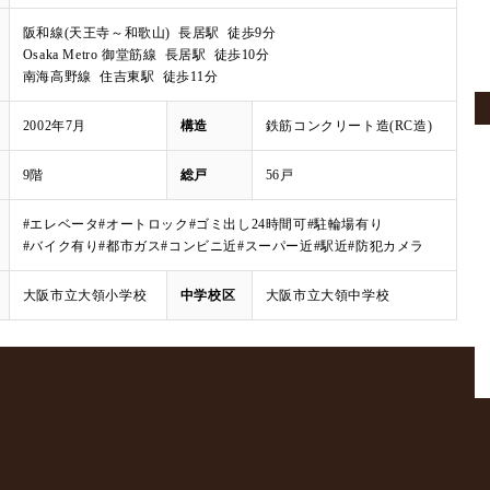
阪和線(天王寺～和歌山) 長居駅 徒歩9分
Osaka Metro 御堂筋線 長居駅 徒歩10分
南海高野線 住吉東駅 徒歩11分
2002年7月
構造
鉄筋コンクリート造(RC造)
9階
総戸
56戸
#エレベータ
#オートロック
#ゴミ出し24時間可
#駐輪場有り
#バイク有り
#都市ガス
#コンビニ近
#スーパー近
#駅近
#防犯カメラ
大阪市立大領小学校
中学校区
大阪市立大領中学校