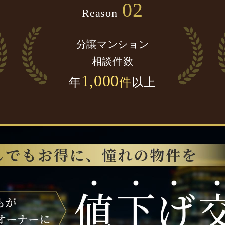
02
Reason
分譲マンション
相談件数
1,000
年
件
以上