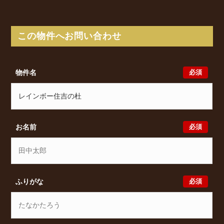
高野線 沢ノ町駅 徒歩6分/ 南海高野線 住吉東駅 徒
歩8分/ 阪堺電軌阪堺線 細井川駅 徒歩9分 からアク
セスが可能となっております。
この物件へお問い合わせ
レインボー住吉の杜の最新の空室状況のご確認をはじ
め、千躰2丁目8-1周辺エリアで賃貸物件・マンション
をお探しでしたら、ぜひ大阪分譲賃貸Classicalまでお
必須
物件名
気軽にお問い合わせください。大阪分譲賃貸Classical
では、お問い合わせ以外にも来店予約及びオンライン
相談も受け付けております。また、希望の条件をいた
だきましたら、プロの目線からおすすめの賃貸物件を
ご提案いたします。
必須
お名前
必須
ふりがな