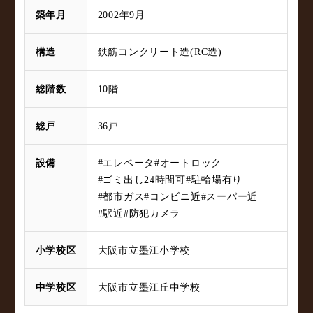
築年月
2002年9月
構造
鉄筋コンクリート造(RC造)
総階数
10階
総戸
36戸
設備
#エレベータ
#オートロック
#ゴミ出し24時間可
#駐輪場有り
#都市ガス
#コンビニ近
#スーパー近
#駅近
#防犯カメラ
小学校区
大阪市立墨江小学校
中学校区
大阪市立墨江丘中学校