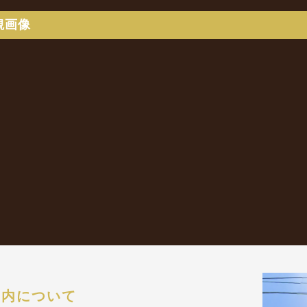
観画像
之内について