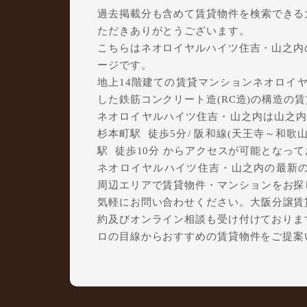
過去掲載分も含めて賃貸物件を検索できる大阪
ただきありがとうございます。
こちらはネオロイヤルハイツ住吉・山之内
ージです。
地上14階建ての賃貸マンションネオロイヤル
した鉄筋コンクリート造(RC造)の構造の
ネオロイヤルハイツ住吉・山之内は山之内2
杉本町駅 徒歩5分/ 阪和線(天王寺～和歌山
駅 徒歩10分 からアクセスが可能となっ
ネオロイヤルハイツ住吉・山之内の最新の
周辺エリアで賃貸物件・マンションをお探しで
気軽にお問い合わせください。大阪分譲賃貸C
約及びオンライン相談も受け付けておりま
ロの目線からおすすめの賃貸物件をご提案