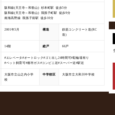
阪和線(天王寺～和歌山) 杉本町駅 徒歩5分
阪和線(天王寺～和歌山) 我孫子町駅 徒歩9分
南海高野線 我孫子前駅 徒歩10分
2001年5月
構造
鉄筋コンクリート造(RC
造)
14階
総戸
66戸
#エレベータ
#オートロック
#ゴミ出し24時間可
#駐輪場有り
#ペット飼育可
#都市ガス
#コンビニ近
#スーパー近
#駅近
大阪市立山之内小学
中学校区
大阪市立大和川中学校
校