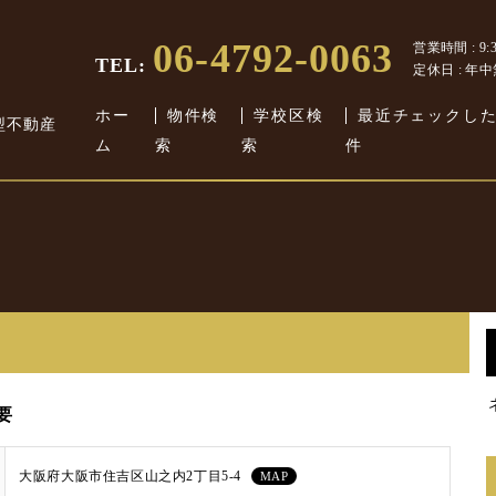
06-4792-0063
営業時間 : 9:30
TEL:
定休日 : 年
ホー
物件検
学校区検
最近チェックし
型不動産
ム
索
索
件
要
大阪府大阪市住吉区山之内2丁目5-4
MAP