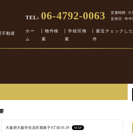
06-4792-0063
営業時間 : 9:30
TEL:
定休日 : 年
ホー
物件検
学校区検
最近チェックし
型不動産
ム
索
索
件
要
大阪府大阪市住吉区我孫子4丁目10-29
MAP