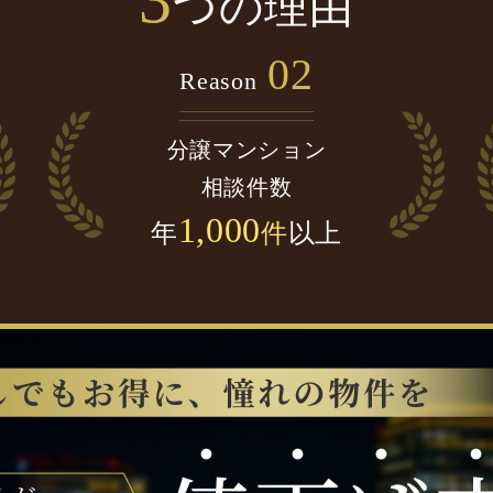
3
つの理由
02
Reason
分譲マンション
相談件数
1,000
年
件
以上