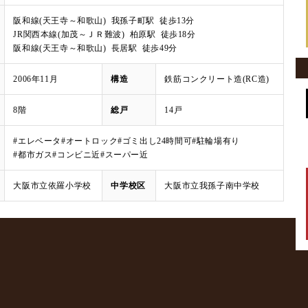
阪和線(天王寺～和歌山) 我孫子町駅 徒歩13分
JR関西本線(加茂～ＪＲ難波) 柏原駅 徒歩18分
阪和線(天王寺～和歌山) 長居駅 徒歩49分
2006年11月
構造
鉄筋コンクリート造(RC造)
8階
総戸
14戸
#エレベータ
#オートロック
#ゴミ出し24時間可
#駐輪場有り
#都市ガス
#コンビニ近
#スーパー近
大阪市立依羅小学校
中学校区
大阪市立我孫子南中学校