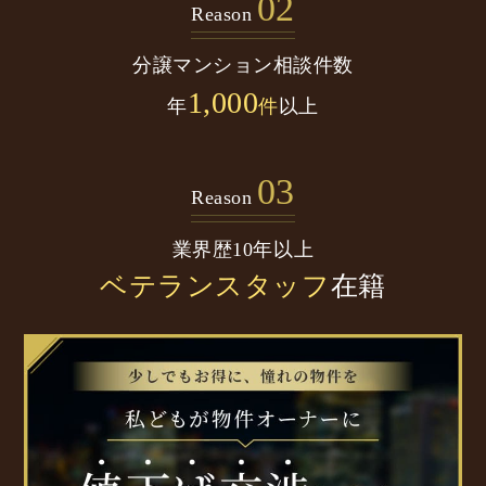
02
Reason
分譲マンション
相談件数
1,000
年
件
以上
03
Reason
業界歴10年以上
ベテランスタッフ
在籍