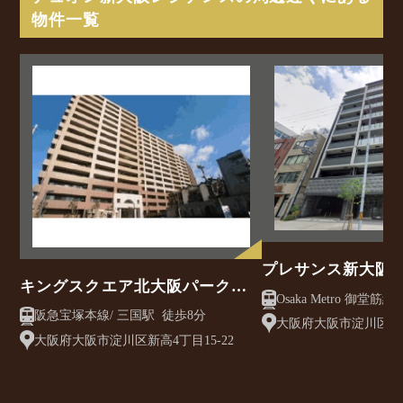
物件一覧
プレサンス新大阪
キングスクエア北大阪パークフ
Osaka Metro 御堂筋線/ 西中島南方駅 徒
ェリス2番館
阪急宝塚本線/ 三国駅 徒歩8分
歩3分
大阪府大阪市淀川区西中
大阪府大阪市淀川区新高4丁目15-22