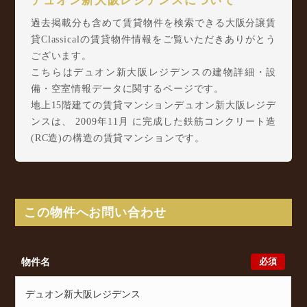
デュオン新大阪レジデンスについて
過去掲載分も含めて賃貸物件を検索できる大阪分譲賃
貸Classicalの賃貸物件情報をご覧いただきありがとう
ございます。
こちらはデュオン新大阪レジデンスの建物詳細・設
備・空室情報データに関するページです。
地上15階建ての賃貸マンションデュオン新大阪レジデ
ンスは、 2009年11月 に完成した鉄筋コンクリート造
(RC造)の構造の賃貸マンションです。
デュオン新大阪レジデンスは宮原2丁目13-13に所在
し、 Osaka Metro 御堂筋線 東三国駅 徒歩1分/ JR東
海道本線(京都～大阪) 東淀川駅 徒歩6分/ Osaka
Metro 御堂筋線 新大阪駅 徒歩9分 からアクセスが可
この物件へお問い合わせ
能となっております。
デュオン新大阪レジデンスの最新の空室状況のご確認
をはじめ、宮原2丁目13-13周辺エリアで賃貸物件・マ
必須
物件名
ンションをお探しでしたら、ぜひ大阪分譲賃貸
Classicalまでお気軽にお問い合わせください。大阪分
譲賃貸Classicalでは、お問い合わせ以外にも来店予約