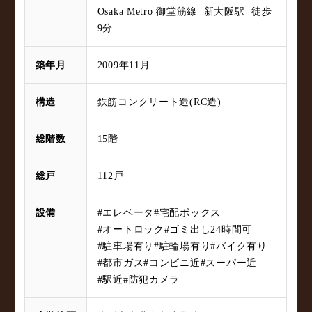
Osaka Metro 御堂筋線 新大阪駅 徒歩
9分
築年月
2009年11月
構造
鉄筋コンクリート造(RC造)
総階数
15階
総戸
112戸
設備
#エレベータ
#宅配ボックス
#オートロック
#ゴミ出し24時間可
#駐車場有り
#駐輪場有り
#バイク有り
#都市ガス
#コンビニ近
#スーパー近
#駅近
#防犯カメラ