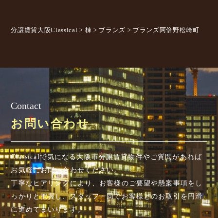
分譲賃貸大阪Classical
>
棟
>
ブランズ
>
ブランズ阿倍野松崎町
Contact
お問い合わせ
Classicalで気になる大阪市分譲賃貸物件やご質問があれば
お気軽にお問い合わせください。
丁寧なヒアリングにより、お客様のご要望や懸案事項を
し
っかりと把握し、スタッフ一同でお客様とのお取引を円滑
に進めてまいります。