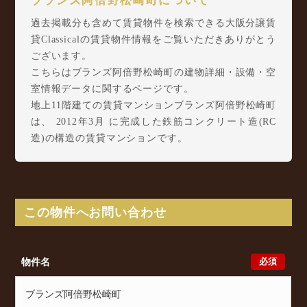
ブランズ阿倍野松崎町について
過去掲載分も含めて賃貸物件を検索できる大阪分譲賃
貸Classicalの賃貸物件情報をご覧いただきありがとう
ございます。
こちらはブランズ阿倍野松崎町の建物詳細・設備・空
室情報データに関するページです。
地上11階建ての賃貸マンションブランズ阿倍野松崎町
は、 2012年3月 に完成した鉄筋コンクリート造(RC
造)の構造の賃貸マンションです。
ブランズ阿倍野松崎町は松崎町3丁目12-10に所在し、
Osaka Metro 谷町線 文の里駅 徒歩6分/ 近鉄南大阪
線 河堀口駅 徒歩8分/ Osaka Metro 谷町線 阿倍野
駅 徒歩8分 からアクセスが可能となっております。
この物件へお問い合わせ
ブランズ阿倍野松崎町の最新の空室状況のご確認をは
じめ、松崎町3丁目12-10周辺エリアで賃貸物件・マン
ションをお探しでしたら、ぜひ大阪分譲賃貸Classical
必須
物件名
までお気軽にお問い合わせください。大阪分譲賃貸
Classicalでは、お問い合わせ以外にも来店予約及びオ
ンライン相談も受け付けております。また、希望の条