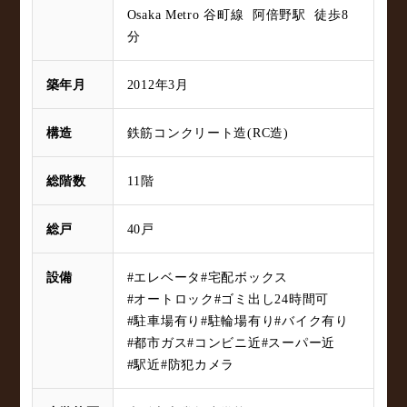
Osaka Metro 谷町線 阿倍野駅 徒歩8
分
築年月
2012年3月
構造
鉄筋コンクリート造(RC造)
総階数
11階
総戸
40戸
設備
#エレベータ
#宅配ボックス
#オートロック
#ゴミ出し24時間可
#駐車場有り
#駐輪場有り
#バイク有り
#都市ガス
#コンビニ近
#スーパー近
#駅近
#防犯カメラ