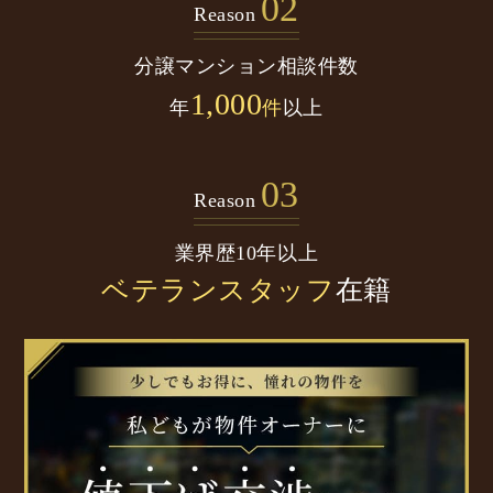
02
Reason
分譲マンション
相談件数
1,000
年
件
以上
03
Reason
業界歴10年以上
ベテランスタッフ
在籍