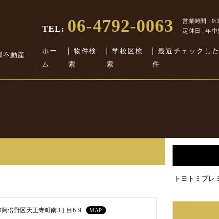
06-4792-0063
営業時間 : 9:30
TEL:
定休日 : 年
ホー
物件検
学校区検
最近チェックし
型不動産
ム
索
索
件
トヨトミプレ
阿倍野区天王寺町南3丁目6-9
MAP