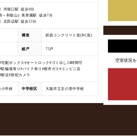
 河堀口駅 徒歩6分
寺～和歌山) 美章園駅 徒歩7分
 北田辺駅 徒歩13分
構造
鉄筋コンクリート造(RC造)
総戸
75戸
空室状況を
#宅配ボックス
#オートロック
#ゴミ出し24時間可
#駐輪場有り
#バイク有り
#都市ガス
#コンビニ近
#駅近
#防犯カメラ
松小学校
中学校区
大阪市立文の里中学校