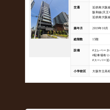
交通
近鉄南大阪線
阪和線(天王
近鉄南大阪線
築年月
2019年10月
総階数
15階
設備
#エレベータ
#駐車場有り
#スーパー近
小学校区
大阪市立高