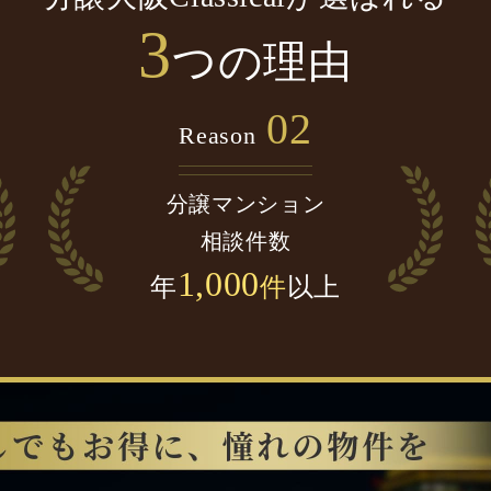
3
つの理由
02
Reason
分譲マンション
相談件数
1,000
年
件
以上