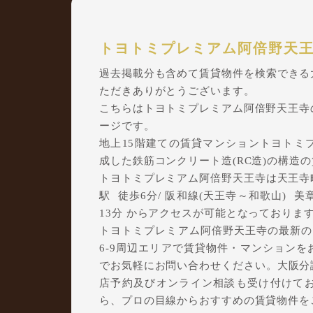
トヨトミプレミアム阿倍野天
過去掲載分も含めて賃貸物件を検索できる大阪
ただきありがとうございます。
こちらはトヨトミプレミアム阿倍野天王寺
ージです。
地上15階建ての賃貸マンショントヨトミプレ
成した鉄筋コンクリート造(RC造)の構造
トヨトミプレミアム阿倍野天王寺は天王寺町
駅 徒歩6分/ 阪和線(天王寺～和歌山) 美
13分 からアクセスが可能となっておりま
トヨトミプレミアム阿倍野天王寺の最新の
6-9周辺エリアで賃貸物件・マンションをお探
でお気軽にお問い合わせください。大阪分譲賃
店予約及びオンライン相談も受け付けて
ら、プロの目線からおすすめの賃貸物件を