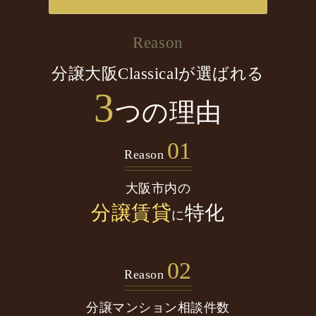
Reason
分譲大阪Classicalが選ばれる
3
つの理由
01
Reason
大阪市内の
分譲賃貸
特化
に
02
Reason
分譲マンション
相談件数