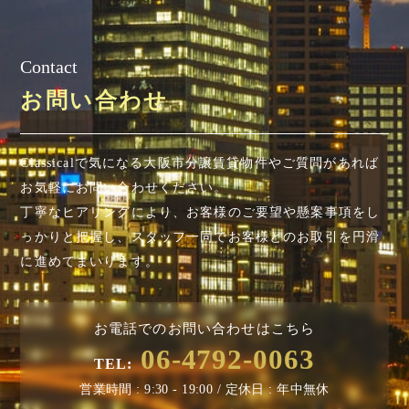
Contact
お問い合わせ
Classicalで気になる大阪市分譲賃貸物件やご質問があれば
お気軽にお問い合わせください。
丁寧なヒアリングにより、お客様のご要望や懸案事項を
し
っかりと把握し、スタッフ一同でお客様とのお取引を円滑
に進めてまいります。
お電話でのお問い合わせはこちら
06-4792-0063
TEL:
営業時間 : 9:30 - 19:00 / 定休日 : 年中無休