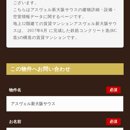
ございます。
こちらはアスヴェル新大阪サウスの建物詳細・設備・
空室情報データに関するページです。
地上12階建ての賃貸マンションアスヴェル新大阪サウ
スは、 2017年6月 に完成した鉄筋コンクリート造(RC
造)の構造の賃貸マンションです。
アスヴェル新大阪サウスは木川西1丁目13-20に所在
し、 阪急神戸本線 十三駅 徒歩8分/ Osaka Metro 御
堂筋線 西中島南方駅 徒歩13分/ 阪急京都本線 南方
駅 徒歩14分 からアクセスが可能となっております。
この物件へお問い合わせ
アスヴェル新大阪サウスの最新の空室状況のご確認を
はじめ、木川西1丁目13-20周辺エリアで賃貸物件・マ
ンションをお探しでしたら、ぜひ大阪分譲賃貸
必須
物件名
Classicalまでお気軽にお問い合わせください。大阪分
譲賃貸Classicalでは、お問い合わせ以外にも来店予約
及びオンライン相談も受け付けております。また、希
望の条件をいただきましたら、プロの目線からおすす
めの賃貸物件をご提案いたします。
必須
お名前