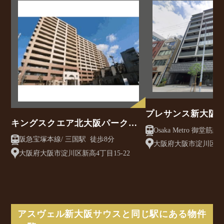
プレサンス新大阪
キングスクエア北大阪パークフ
Osaka Metro 御堂筋線/ 西中島南方駅 徒
ェリス2番館
阪急宝塚本線/ 三国駅 徒歩8分
歩3分
大阪府大阪市淀川区西中
大阪府大阪市淀川区新高4丁目15-22
アスヴェル新大阪サウスと同じ駅にある物件