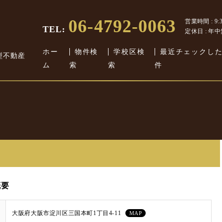
06-4792-0063
営業時間 : 9:30
TEL:
定休日 : 年
ホー
物件検
学校区検
最近チェックし
型不動産
ム
索
索
件
概要
大阪府大阪市淀川区三国本町1丁目4-11
MAP