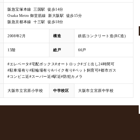
阪急宝塚本線 三国駅 徒歩14分
Osaka Metro 御堂筋線 新大阪駅 徒歩15分
阪急京都本線 十三駅 徒歩18分
2008年2月
構造
鉄筋コンクリート造(RC造)
15階
総戸
66戸
#エレベータ
#宅配ボックス
#オートロック
#ゴミ出し24時間可
#駐車場有り
#駐輪場有り
#バイク有り
#ペット飼育可
#都市ガス
#コンビニ近
#スーパー近
#駅近
#防犯カメラ
大阪市立宮原小学校
中学校区
大阪市立宮原中学校