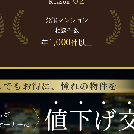
Reason
分譲マンション
相談件数
1,000
年
件
以上