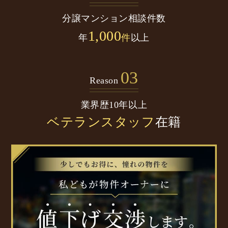
分譲マンション
相談件数
1,000
年
件
以上
03
Reason
業界歴10年以上
ベテランスタッフ
在籍