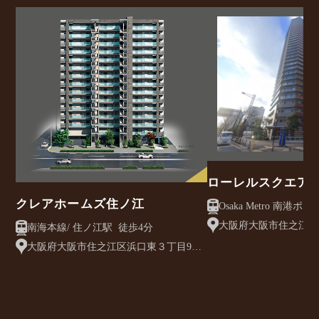
ローレルスクエア
ー
クレアホームズ住ノ江
Osaka Metro 南港ポート
スクエア駅 徒歩3分
大阪府大阪市住之江区南
南海本線/ 住ノ江駅 徒歩4分
大阪府大阪市住之江区浜口東３丁目9番
2（地番）