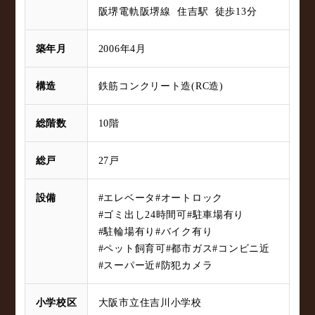
阪堺電軌阪堺線 住吉駅 徒歩13分
築年月
2006年4月
構造
鉄筋コンクリート造(RC造)
総階数
10階
総戸
27戸
設備
#エレベータ
#オートロック
#ゴミ出し24時間可
#駐車場有り
#駐輪場有り
#バイク有り
#ペット飼育可
#都市ガス
#コンビニ近
#スーパー近
#防犯カメラ
小学校区
大阪市立住吉川小学校