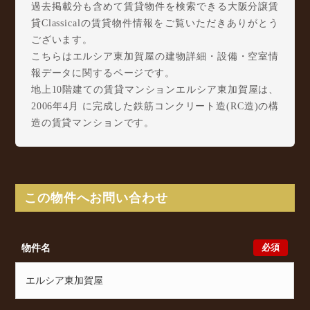
過去掲載分も含めて賃貸物件を検索できる大阪分譲賃
貸Classicalの賃貸物件情報をご覧いただきありがとう
ございます。
こちらはエルシア東加賀屋の建物詳細・設備・空室情
報データに関するページです。
地上10階建ての賃貸マンションエルシア東加賀屋は、
2006年4月 に完成した鉄筋コンクリート造(RC造)の構
造の賃貸マンションです。
エルシア東加賀屋は 東加賀屋4丁目6-7に所在し、 南
海本線 住吉大社駅 徒歩11分/ 阪堺電軌阪堺線 住吉
鳥居前駅 徒歩11分/ 阪堺電軌阪堺線 住吉駅 徒歩13
分 からアクセスが可能となっております。
この物件へお問い合わせ
エルシア東加賀屋の最新の空室状況のご確認をはじ
め、 東加賀屋4丁目6-7周辺エリアで賃貸物件・マン
ションをお探しでしたら、ぜひ大阪分譲賃貸Classical
必須
物件名
までお気軽にお問い合わせください。大阪分譲賃貸
Classicalでは、お問い合わせ以外にも来店予約及びオ
ンライン相談も受け付けております。また、希望の条
件をいただきましたら、プロの目線からおすすめの賃