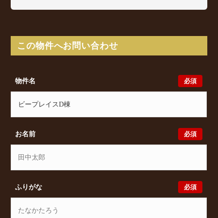
ビープレイスD棟は横堤2丁目5-55に所在し、 Osaka
Metro 長堀鶴見緑地線 横堤駅 徒歩10分/ JR片町線
徳庵駅 徒歩14分/ Osaka Metro 長堀鶴見緑地線 今福
鶴見駅 徒歩22分 からアクセスが可能となっておりま
この物件へお問い合わせ
す。
ビープレイスD棟の最新の空室状況のご確認をはじ
め、横堤2丁目5-55周辺エリアで賃貸物件・マンショ
必須
物件名
ンをお探しでしたら、ぜひ大阪分譲賃貸Classicalまで
お気軽にお問い合わせください。大阪分譲賃貸
Classicalでは、お問い合わせ以外にも来店予約及びオ
ンライン相談も受け付けております。また、希望の条
件をいただきましたら、プロの目線からおすすめの賃
必須
お名前
貸物件をご提案いたします。
必須
ふりがな