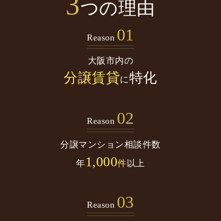
3
つの理由
01
Reason
大阪市内の
分譲賃貸
特化
に
02
Reason
分譲マンション
相談件数
1,000
年
件
以上
03
Reason