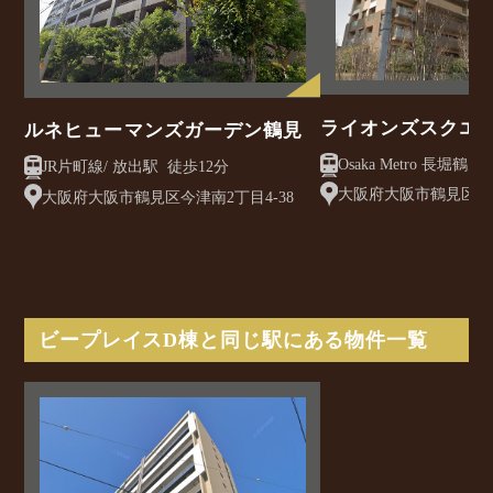
ライオンズスクエ
ルネヒューマンズガーデン鶴見
Osaka Metro 長堀鶴見緑地線
JR片町線/ 放出駅 徒歩12分
駅 徒歩6分
大阪府大阪市鶴見区鶴見4
大阪府大阪市鶴見区今津南2丁目4-38
ビープレイスD棟と同じ駅にある物件一覧