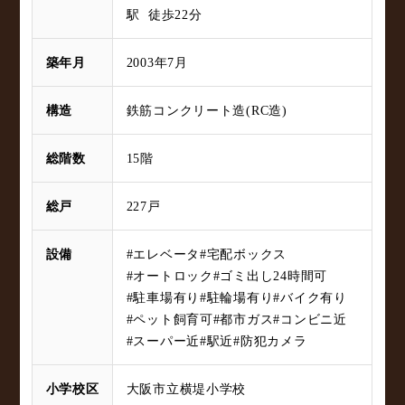
駅 徒歩22分
築年月
2003年7月
構造
鉄筋コンクリート造(RC造)
総階数
15階
総戸
227戸
設備
#エレベータ
#宅配ボックス
#オートロック
#ゴミ出し24時間可
#駐車場有り
#駐輪場有り
#バイク有り
#ペット飼育可
#都市ガス
#コンビニ近
#スーパー近
#駅近
#防犯カメラ
小学校区
大阪市立横堤小学校