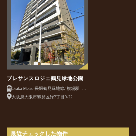
プレサンスロジェ鶴見緑地公園
Osaka Metro 長堀鶴見緑地線/ 横堤駅 徒
歩12分
大阪府大阪市鶴見区緑2丁目9-22
最近チェックした物件