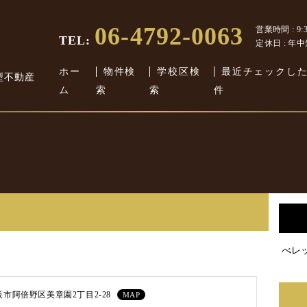
06-4792-0063
営業時間 : 9:30
TEL:
定休日 : 年
ホー
物件検
学校区検
最近チェックし
型不動産
ム
索
索
件
べレ
市阿倍野区美章園2丁目2-28
MAP