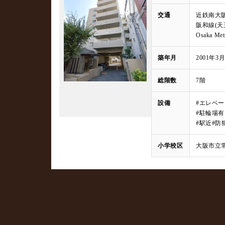
交通
近鉄南大阪
阪和線(天
Osaka 
築年月
2001年3
総階数
7階
設備
#エレベ
#駐輪場
#駅近
#防
小学校区
大阪市立