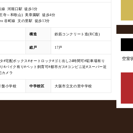
線 河堀口駅 徒歩1分
王寺～和歌山) 美章園駅 徒歩4分
Metro 谷町線 文の里駅 徒歩13分
月
構造
鉄筋コンクリート造(RC造)
総戸
17戸
空室
ータ
#宅配ボックス
#オートロック
#ゴミ出し24時間可
#駐車場有り
有り
#バイク有り
#ペット飼育可
#都市ガス
#コンビニ近
#スーパー近
犯カメラ
常盤小学校
中学校区
大阪市立文の里中学校