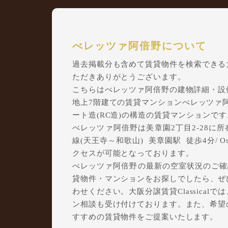
べレッツァ阿倍野について
過去掲載分も含めて賃貸物件を検索できる大阪
ただきありがとうございます。
こちらはべレッツァ阿倍野の建物詳細・設
地上7階建ての賃貸マンションべレッツァ阿倍
ート造(RC造)の構造の賃貸マンションです
べレッツァ阿倍野は美章園2丁目2-28に所
線(天王寺～和歌山) 美章園駅 徒歩4分/ Osa
クセスが可能となっております。
べレッツァ阿倍野の最新の空室状況のご確認
貸物件・マンションをお探しでしたら、ぜひ大
わせください。大阪分譲賃貸Classica
ン相談も受け付けております。また、希望
すすめの賃貸物件をご提案いたします。