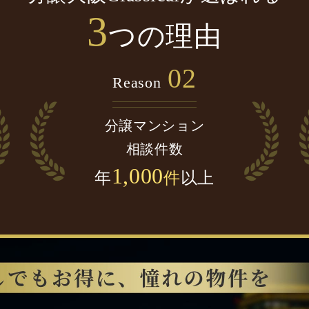
3
つの理由
02
Reason
分譲マンション
相談件数
1,000
年
件
以上