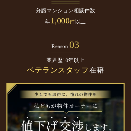
分譲マンション
相談件数
1,000
年
件
以上
03
Reason
業界歴10年以上
ベテランスタッフ
在籍