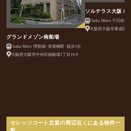
ソルテラス大阪ミ
クレアスト
大阪府大阪市東成区大今
グランドメゾン南船場
Osaka Metro 堺筋線/ 長堀橋駅 徒歩3分
大阪府大阪市中央区南船場1丁目10-8
セレッソコート北畠の周辺近くにある物件一
覧