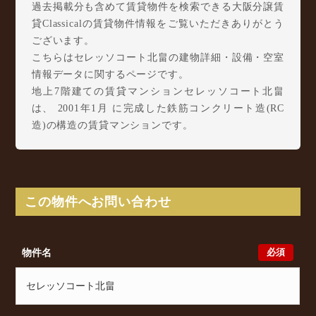
過去掲載分も含めて賃貸物件を検索できる大阪分譲賃
貸Classicalの賃貸物件情報をご覧いただきありがとう
ございます。
こちらはセレッソコート北畠の建物詳細・設備・空室
情報データに関するページです。
地上7階建ての賃貸マンションセレッソコート北畠
は、 2001年1月 に完成した鉄筋コンクリート造(RC
造)の構造の賃貸マンションです。
セレッソコート北畠は北畠1丁目1-24に所在し、 阪堺
電軌上町線 北畠駅 徒歩4分/ Osaka Metro 御堂筋線
西田辺駅 徒歩17分/ 阪和線(天王寺～和歌山) 南田辺
駅 徒歩19分 からアクセスが可能となっております。
この物件へお問い合わせ
セレッソコート北畠の最新の空室状況のご確認をはじ
め、北畠1丁目1-24周辺エリアで賃貸物件・マンショ
ンをお探しでしたら、ぜひ大阪分譲賃貸Classicalまで
必須
物件名
お気軽にお問い合わせください。大阪分譲賃貸
Classicalでは、お問い合わせ以外にも来店予約及びオ
ンライン相談も受け付けております。また、希望の条
件をいただきましたら、プロの目線からおすすめの賃