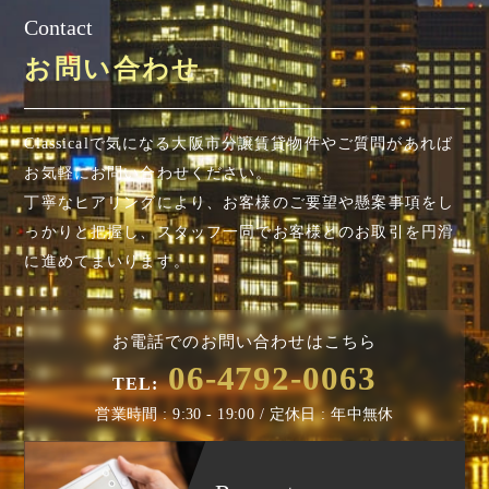
Contact
お問い合わせ
Classicalで気になる大阪市分譲賃貸物件やご質問があれば
お気軽にお問い合わせください。
丁寧なヒアリングにより、お客様のご要望や懸案事項を
し
っかりと把握し、スタッフ一同でお客様とのお取引を円滑
に進めてまいります。
お電話でのお問い合わせはこちら
06-4792-0063
TEL:
営業時間 : 9:30 - 19:00 / 定休日 : 年中無休