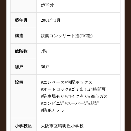
歩19分
築年月
2001年1月
構造
鉄筋コンクリート造(RC造)
総階数
7階
総戸
36戸
設備
#エレベータ
#宅配ボックス
#オートロック
#ゴミ出し24時間可
#駐車場有り
#バイク有り
#都市ガス
#コンビニ近
#スーパー近
#駅近
#防犯カメラ
小学校区
大阪市立晴明丘小学校