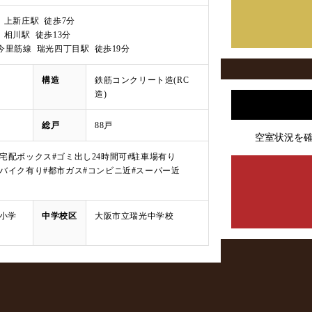
 上新庄駅 徒歩7分
 相川駅 徒歩13分
tro 今里筋線 瑞光四丁目駅 徒歩19分
構造
鉄筋コンクリート造(RC
造)
総戸
88戸
空室状況を
#宅配ボックス
#ゴミ出し24時間可
#駐車場有り
#バイク有り
#都市ガス
#コンビニ近
#スーパー近
小学
中学校区
大阪市立瑞光中学校