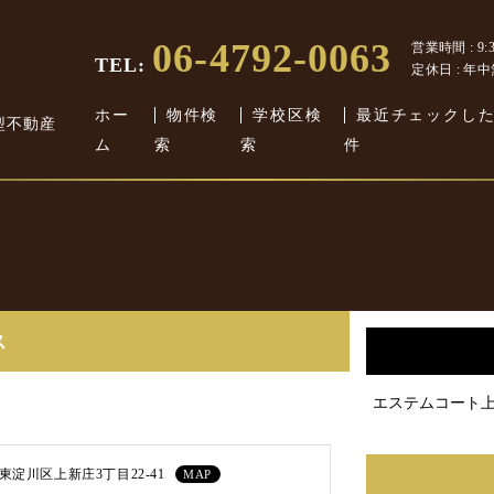
06-4792-0063
営業時間 : 9:30
TEL:
定休日 : 年
ホー
物件検
学校区検
最近チェックし
型不動産
ム
索
索
件
ス
エステムコート
淀川区上新庄3丁目22-41
MAP