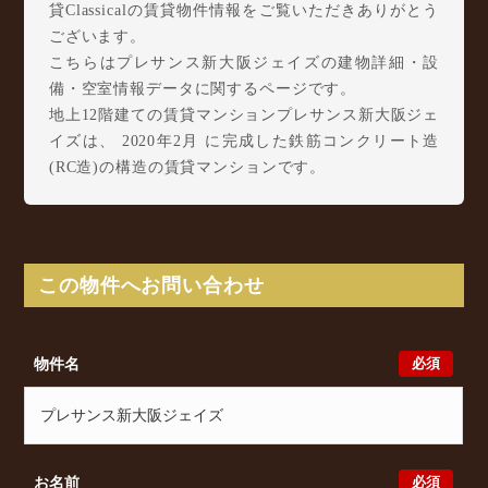
貸Classicalの賃貸物件情報をご覧いただきありがとう
ございます。
こちらはプレサンス新大阪ジェイズの建物詳細・設
備・空室情報データに関するページです。
地上12階建ての賃貸マンションプレサンス新大阪ジェ
イズは、 2020年2月 に完成した鉄筋コンクリート造
(RC造)の構造の賃貸マンションです。
プレサンス新大阪ジェイズは東三国6丁目22-2に所在
し、 Osaka Metro 御堂筋線 東三国駅 徒歩7分/ JR東
海道本線(京都～大阪) 東淀川駅 徒歩16分/ 阪急宝塚
本線 三国駅 徒歩17分 からアクセスが可能となって
この物件へお問い合わせ
おります。
プレサンス新大阪ジェイズの最新の空室状況のご確認
をはじめ、東三国6丁目22-2周辺エリアで賃貸物件・
必須
物件名
マンションをお探しでしたら、ぜひ大阪分譲賃貸
Classicalまでお気軽にお問い合わせください。大阪分
譲賃貸Classicalでは、お問い合わせ以外にも来店予約
及びオンライン相談も受け付けております。また、希
望の条件をいただきましたら、プロの目線からおすす
必須
お名前