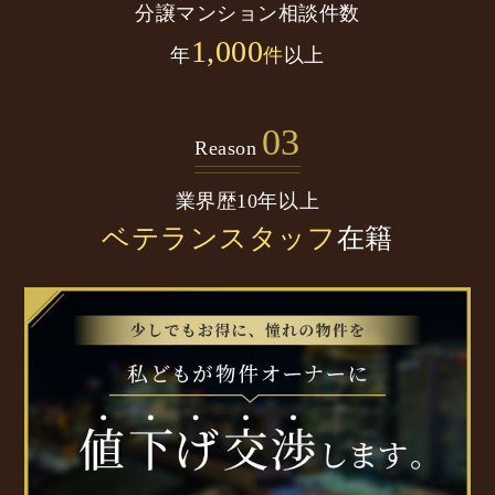
分譲マンション
相談件数
1,000
年
件
以上
03
Reason
業界歴10年以上
ベテランスタッフ
在籍