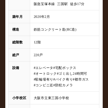
阪急宝塚本線 三国駅 徒歩17分
築年月
2020年2月
構造
鉄筋コンクリート造(RC造)
総階数
12階
総戸
220戸
設備
#エレベータ
#宅配ボックス
#オートロック
#ゴミ出し24時間可
#駐輪場有り
#バイク有り
#都市ガス
#コンビニ近
#防犯カメラ
小学校区
大阪市立東三国小学校