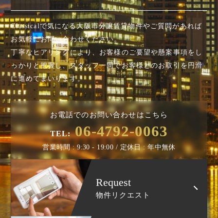
Classicalで気になる大阪市分譲賃貸物件やご質問があれば
お気軽にお問い合わせください。
丁寧なヒアリングにより、お客様のご要望や懸案事項を
し
っかりと把握し、スタッフ一同でお客様とのお取引を円滑
に進めてまいります。
お電話でのお問い合わせはこちら
06-4792-0063
TEL:
営業時間 : 9:30 - 19:00 / 定休日 : 年中無休
Request
物件リクエスト