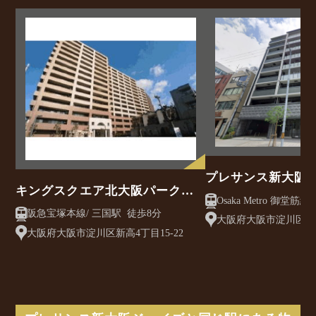
プレサンス新大阪
キングスクエア北大阪パークフ
Osaka Metro 御堂筋線/ 西中島南方駅 徒
ェリス2番館
阪急宝塚本線/ 三国駅 徒歩8分
歩3分
大阪府大阪市淀川区西中
大阪府大阪市淀川区新高4丁目15-22