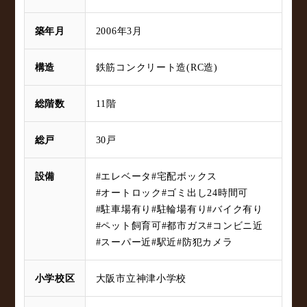
築年月
2006年3月
構造
鉄筋コンクリート造(RC造)
総階数
11階
総戸
30戸
設備
#エレベータ
#宅配ボックス
#オートロック
#ゴミ出し24時間可
#駐車場有り
#駐輪場有り
#バイク有り
#ペット飼育可
#都市ガス
#コンビニ近
#スーパー近
#駅近
#防犯カメラ
小学校区
大阪市立神津小学校