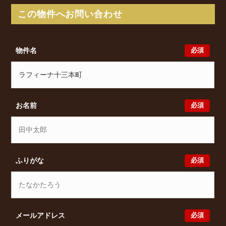
駅 徒歩22分 からアクセスが可能となっております。
この物件へお問い合わせ
ラフィーナ十三本町の最新の空室状況のご確認をはじ
め、十三本町2丁目4-31周辺エリアで賃貸物件・マン
ションをお探しでしたら、ぜひ大阪分譲賃貸Classical
必須
物件名
までお気軽にお問い合わせください。大阪分譲賃貸
Classicalでは、お問い合わせ以外にも来店予約及びオ
ンライン相談も受け付けております。また、希望の条
件をいただきましたら、プロの目線からおすすめの賃
貸物件をご提案いたします。
必須
お名前
必須
ふりがな
必須
メールアドレス