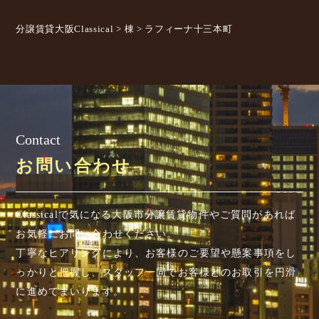
分譲賃貸大阪Classical
>
棟
>
ラフィーナ十三本町
Contact
お問い合わせ
Classicalで気になる大阪市分譲賃貸物件やご質問があれば
お気軽にお問い合わせください。
丁寧なヒアリングにより、お客様のご要望や懸案事項を
し
っかりと把握し、スタッフ一同でお客様とのお取引を円滑
に進めてまいります。