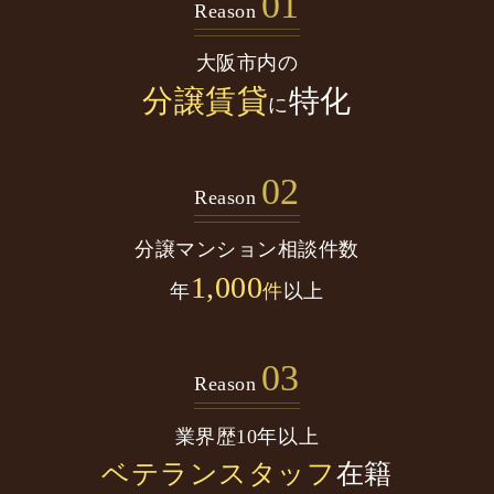
01
Reason
大阪市内の
分譲賃貸
特化
に
02
Reason
分譲マンション
相談件数
1,000
年
件
以上
03
Reason
業界歴10年以上
ベテランスタッフ
在籍