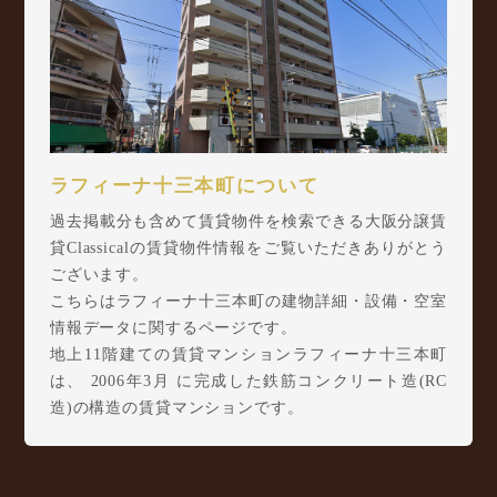
ラフィーナ十三本町について
過去掲載分も含めて賃貸物件を検索できる大阪分譲賃
貸Classicalの賃貸物件情報をご覧いただきありがとう
ございます。
こちらはラフィーナ十三本町の建物詳細・設備・空室
情報データに関するページです。
地上11階建ての賃貸マンションラフィーナ十三本町
は、 2006年3月 に完成した鉄筋コンクリート造(RC
造)の構造の賃貸マンションです。
ラフィーナ十三本町は十三本町2丁目4-31に所在し、
阪急京都本線 十三駅 徒歩3分/ 阪急神戸本線 神崎
川駅 徒歩19分/ Osaka Metro 御堂筋線 西中島南方