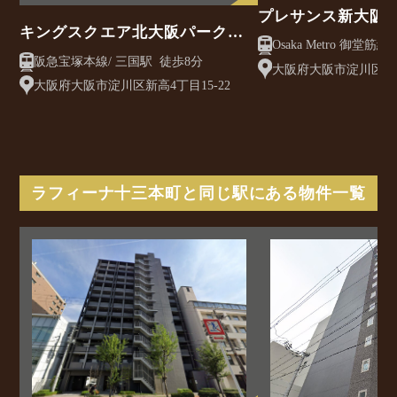
プレサンス新大阪
キングスクエア北大阪パークフ
Osaka Metro 御堂筋線/ 西中島南方駅 徒
ェリス2番館
阪急宝塚本線/ 三国駅 徒歩8分
歩3分
大阪府大阪市淀川区西中
大阪府大阪市淀川区新高4丁目15-22
ラフィーナ十三本町と同じ駅にある物件一覧