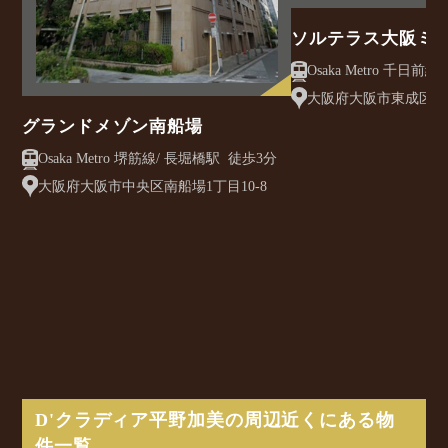
ソルテラス大阪ミ
クレアスト
大阪府大阪市東成区大今
グランドメゾン南船場
Osaka Metro 堺筋線/ 長堀橋駅 徒歩3分
大阪府大阪市中央区南船場1丁目10-8
D'クラディア平野加美の周辺近くにある物
件一覧