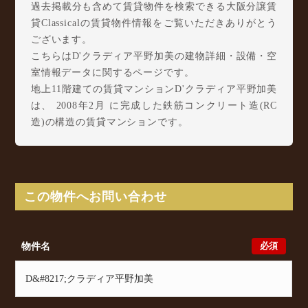
過去掲載分も含めて賃貸物件を検索できる大阪分譲賃
貸Classicalの賃貸物件情報をご覧いただきありがとう
ございます。
こちらはD'クラディア平野加美の建物詳細・設備・空
室情報データに関するページです。
地上11階建ての賃貸マンションD'クラディア平野加美
は、 2008年2月 に完成した鉄筋コンクリート造(RC
造)の構造の賃貸マンションです。
D'クラディア平野加美は加美西1丁目16-14に所在し、
JR関西本線(加茂～ＪＲ難波) 加美駅 徒歩5分/ JR関
西本線(加茂～ＪＲ難波) 平野駅 徒歩16分/ JR関西本
線(加茂～ＪＲ難波) 久宝寺駅 徒歩18分 からアクセ
この物件へお問い合わせ
スが可能となっております。
D'クラディア平野加美の最新の空室状況のご確認をは
じめ、加美西1丁目16-14周辺エリアで賃貸物件・マン
必須
物件名
ションをお探しでしたら、ぜひ大阪分譲賃貸Classical
までお気軽にお問い合わせください。大阪分譲賃貸
Classicalでは、お問い合わせ以外にも来店予約及びオ
ンライン相談も受け付けております。また、希望の条