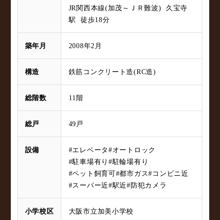
JR関西本線(加茂～ＪＲ難波) 久宝寺
駅 徒歩18分
築年月
2008年2月
構造
鉄筋コンクリート造(RC造)
総階数
11階
総戸
49戸
設備
#エレベータ
#オートロック
#駐車場有り
#駐輪場有り
#ペット飼育可
#都市ガス
#コンビニ近
#スーパー近
#駅近
#防犯カメラ
小学校区
大阪市立加美小学校