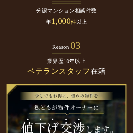
分譲マンション
相談件数
1,000
年
件
以上
03
Reason
業界歴10年以上
ベテランスタッフ
在籍