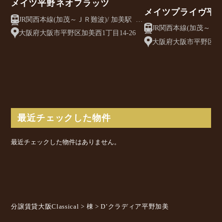
メイツ平野ネオフラッツ
メイツプライヴ平
JR関西本線(加茂～ＪＲ難波)/ 加美駅 徒
JR関西本線(加茂～ＪＲ難波)/
歩6分
大阪府大阪市平野区加美西1丁目14-26
歩3分
大阪府大阪市平野区加美
最近チェックした物件
最近チェックした物件はありません。
分譲賃貸大阪Classical
>
棟
>
D’クラディア平野加美