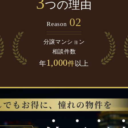
3
つの理由
02
Reason
分譲マンション
相談件数
1,000
年
件
以上