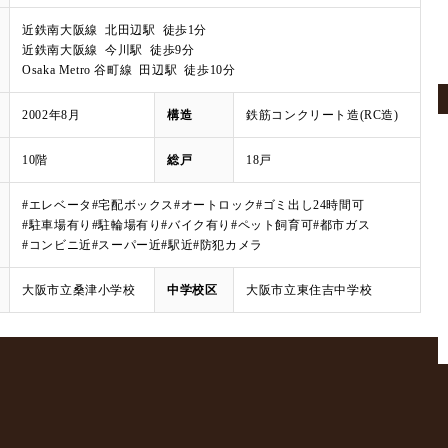
近鉄南大阪線 北田辺駅 徒歩1分
近鉄南大阪線 今川駅 徒歩9分
Osaka Metro 谷町線 田辺駅 徒歩10分
2002年8月
構造
鉄筋コンクリート造(RC造)
10階
総戸
18戸
#エレベータ
#宅配ボックス
#オートロック
#ゴミ出し24時間可
#駐車場有り
#駐輪場有り
#バイク有り
#ペット飼育可
#都市ガス
#コンビニ近
#スーパー近
#駅近
#防犯カメラ
大阪市立桑津小学校
中学校区
大阪市立東住吉中学校