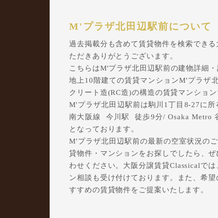
M'プラザ北田辺駅前について
過去掲載分も含めて賃貸物件を検索できる大阪
ただきありがとうございます。
こちらはM'プラザ北田辺駅前の建物詳細
地上10階建ての賃貸マンションM'プラザ北
クリート造(RC造)の構造の賃貸マンショ
M'プラザ北田辺駅前は駒川1丁目8-27に所
南大阪線 今川駅 徒歩9分/ Osaka Met
となっております。
M'プラザ北田辺駅前の最新の空室状況のご
貸物件・マンションをお探しでしたら、ぜひ大
わせください。大阪分譲賃貸Classica
ン相談も受け付けております。また、希望
すすめの賃貸物件をご提案いたします。