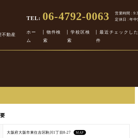
06-4792-0063
営業時間 : 9:30
TEL:
定休日 : 年
ホー
物件検
学校区検
最近チェックし
型不動産
ム
索
索
件
要
大阪府大阪市東住吉区駒川1丁目8-27
MAP