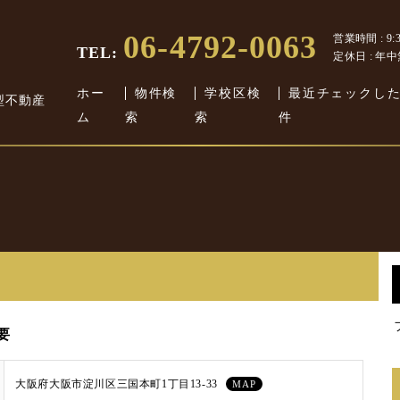
06-4792-0063
営業時間 : 9:30
TEL:
定休日 : 年
ホー
物件検
学校区検
最近チェックし
型不動産
ム
索
索
件
要
大阪府大阪市淀川区三国本町1丁目13-33
MAP