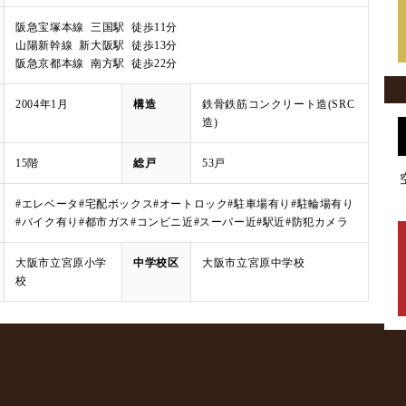
阪急宝塚本線 三国駅 徒歩11分
山陽新幹線 新大阪駅 徒歩13分
阪急京都本線 南方駅 徒歩22分
2004年1月
構造
鉄骨鉄筋コンクリート造(SRC
造)
15階
総戸
53戸
#エレベータ
#宅配ボックス
#オートロック
#駐車場有り
#駐輪場有り
#バイク有り
#都市ガス
#コンビニ近
#スーパー近
#駅近
#防犯カメラ
大阪市立宮原小学
中学校区
大阪市立宮原中学校
校