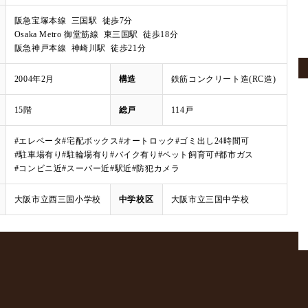
阪急宝塚本線 三国駅 徒歩7分
Osaka Metro 御堂筋線 東三国駅 徒歩18分
阪急神戸本線 神崎川駅 徒歩21分
2004年2月
構造
鉄筋コンクリート造(RC造)
15階
総戸
114戸
#エレベータ
#宅配ボックス
#オートロック
#ゴミ出し24時間可
#駐車場有り
#駐輪場有り
#バイク有り
#ペット飼育可
#都市ガス
#コンビニ近
#スーパー近
#駅近
#防犯カメラ
大阪市立西三国小学校
中学校区
大阪市立三国中学校