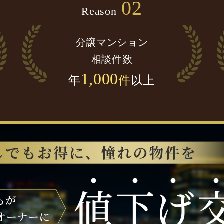
02
Reason
分譲マンション
相談件数
1,000
年
件
以上