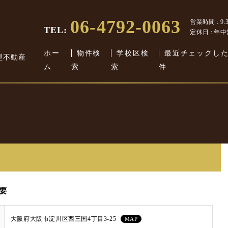
06-4792-0063
営業時間 : 9:30
TEL:
定休日 : 年
ホー
物件検
学校区検
最近チェックし
型不動産
ム
索
索
件
要
大阪府大阪市淀川区西三国4丁目3-25
MAP