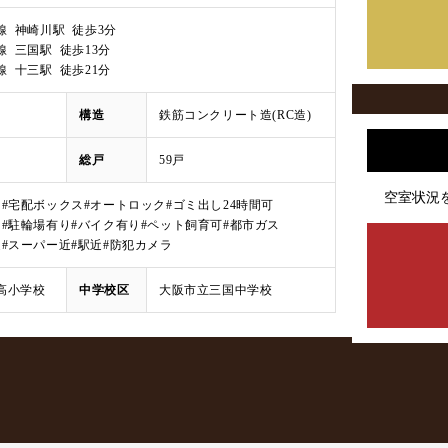
線 神崎川駅 徒歩3分
 三国駅 徒歩13分
 十三駅 徒歩21分
構造
鉄筋コンクリート造(RC造)
総戸
59戸
空室状況
タ
#宅配ボックス
#オートロック
#ゴミ出し24時間可
り
#駐輪場有り
#バイク有り
#ペット飼育可
#都市ガス
近
#スーパー近
#駅近
#防犯カメラ
高小学校
中学校区
大阪市立三国中学校