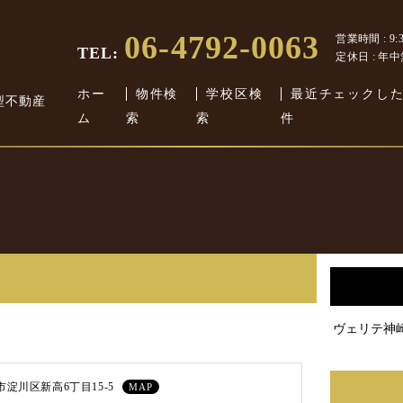
06-4792-0063
営業時間 : 9:30
TEL:
定休日 : 年
ホー
物件検
学校区検
最近チェックし
型不動産
ム
索
索
件
ヴェリテ神
淀川区新高6丁目15-5
MAP