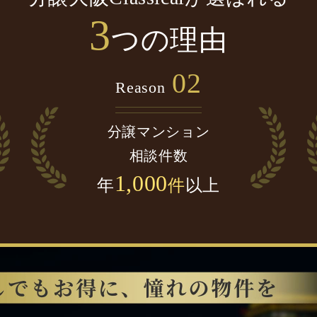
3
つの理由
02
Reason
分譲マンション
相談件数
1,000
年
件
以上