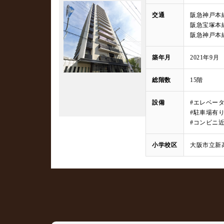
交通
阪急神戸本
阪急宝塚本線
阪急神戸本線
築年月
2021年9月
総階数
15階
設備
#エレベー
#駐車場有
#コンビニ
小学校区
大阪市立新