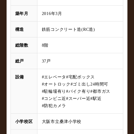
築年月
2016年3月
構造
鉄筋コンクリート造(RC造)
総階数
8階
総戸
37戸
設備
#エレベータ
#宅配ボックス
#オートロック
#ゴミ出し24時間可
#駐輪場有り
#バイク有り
#都市ガス
#コンビニ近
#スーパー近
#駅近
#防犯カメラ
小学校区
大阪市立桑津小学校