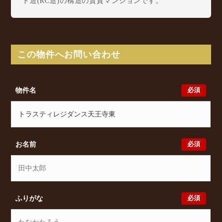
ト造(RC造)の構造の賃貸マンションです。
トラスティレジダンス天王寺東は桑津2丁目12-6に所
在し、 近鉄南大阪線 河堀口駅 徒歩7分/ 阪和線(天
王寺～和歌山) 美章園駅 徒歩8分/ 近鉄南大阪線 北
田辺駅 徒歩12分 からアクセスが可能となっておりま
この物件へお問い合わせ
す。
トラスティレジダンス天王寺東の最新の空室状況のご
確認をはじめ、桑津2丁目12-6周辺エリアで賃貸物
必須
物件名
件・マンションをお探しでしたら、ぜひ大阪分譲賃貸
Classicalまでお気軽にお問い合わせください。大阪分
譲賃貸Classicalでは、お問い合わせ以外にも来店予約
及びオンライン相談も受け付けております。また、希
望の条件をいただきましたら、プロの目線からおすす
必須
お名前
めの賃貸物件をご提案いたします。
必須
ふりがな