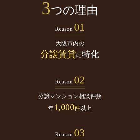
3
つの理由
01
Reason
大阪市内の
分譲賃貸
特化
に
02
Reason
分譲マンション
相談件数
1,000
年
件
以上
03
Reason