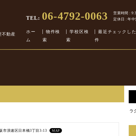
06-4792-0063
営業時間 : 9:30
TEL:
定休日 : 年
ホー
物件検
学校区検
最近チェックし
型不動産
ム
索
索
件
ラ
阪市浪速区日本橋3丁目3-13
MAP