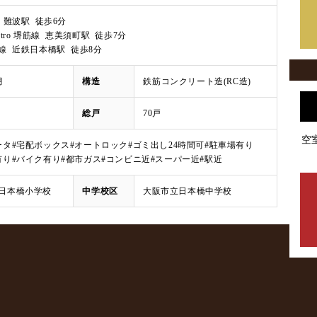
 難波駅 徒歩6分
 Metro 堺筋線 恵美須町駅 徒歩7分
線 近鉄日本橋駅 徒歩8分
月
構造
鉄筋コンクリート造(RC造)
総戸
70戸
空
ータ
#宅配ボックス
#オートロック
#ゴミ出し24時間可
#駐車場有り
有り
#バイク有り
#都市ガス
#コンビニ近
#スーパー近
#駅近
日本橋小学校
中学校区
大阪市立日本橋中学校