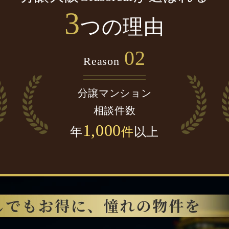
3
つの理由
02
Reason
分譲マンション
相談件数
1,000
年
件
以上