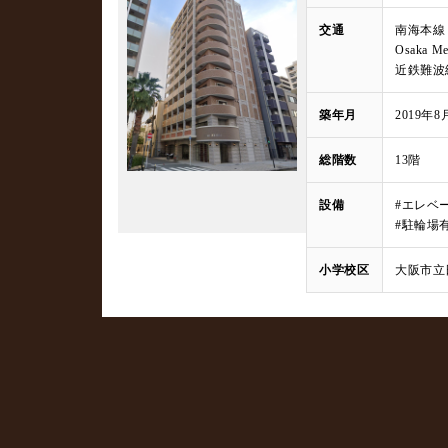
交通
南海本線
Osaka
近鉄難波
築年月
2019年8
総階数
13階
設備
#エレベ
#駐輪場
小学校区
大阪市立