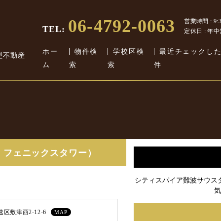
06-4792-0063
営業時間 : 9:30
TEL:
定休日 : 年
ホー
物件検
学校区検
最近チェックし
型不動産
ム
索
索
件
：フェニックスタワー）
シティスパイア難波サウス
気
区敷津西2-12-6
MAP