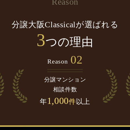
Reason
分譲大阪Classicalが選ばれる
3
つの理由
02
Reason
分譲マンション
相談件数
1,000
年
件
以上