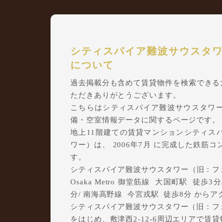
シティスパイア難波サウスタ
について
過去掲載分も含めて賃貸物件を検索できる大阪
ただきありがとうございます。
こちらはシティスパイア難波サウスタワ
備・空室情報データに関するページです。
地上11階建ての賃貸マンションシティス
ワー）は、 2006年7月 に完成した鉄筋
す。
シティスパイア難波サウスタワー（旧：フェ
Osaka Metro 御堂筋線 大国町駅 徒歩
分/ 南海高野線 今宮戎駅 徒歩8分 から
シティスパイア難波サウスタワー（旧：フ
をはじめ、敷津西2-12-6周辺エリアで