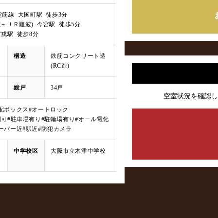
o 御堂筋線 大国町駅 徒歩3分
茂～ＪＲ難波) 今宮駅 徒歩5分
戎駅 徒歩8分
構造
鉄筋コンクリート造
(RC造)
総戸
34戸
空室状況を確認し
宅配ボックス
#オートロック
間可
#駐車場有り
#駐輪場有り
#オール電化
ーパー近
#駅近
#防犯カメラ
中学校区
大阪市立木津中学校