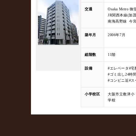
交通
Osaka Metr
JR関西本線(加
南海高野線 今宮
築年月
2006年7月
総階数
11階
設備
#エレベータ
#
#ゴミ出し24時
#コンビニ近
#ス
小学校区
大阪市立敷津小
学校