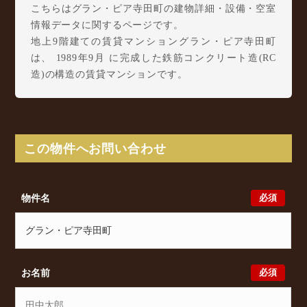
こちらはグラン・ピア寺田町の建物詳細・設備・空室
情報データに関するページです。
地上9階建ての賃貸マンショングラン・ピア寺田町
は、 1989年9月 に完成した鉄筋コンクリート造(RC
造)の構造の賃貸マンションです。
グラン・ピア寺田町は大道3丁目1-24に所在し、 大阪
環状線 寺田町駅 徒歩6分/ 大阪環状線 天王寺駅 徒
歩10分/ 近鉄南大阪線 大阪阿部野橋駅 徒歩11分 か
らアクセスが可能となっております。
この物件へお問い合わせ
グラン・ピア寺田町の最新の空室状況のご確認をはじ
め、大道3丁目1-24周辺エリアで賃貸物件・マンショ
ンをお探しでしたら、ぜひ大阪分譲賃貸Classicalまで
必須
物件名
お気軽にお問い合わせください。大阪分譲賃貸
Classicalでは、お問い合わせ以外にも来店予約及びオ
ンライン相談も受け付けております。また、希望の条
件をいただきましたら、プロの目線からおすすめの賃
貸物件をご提案いたします。
必須
お名前