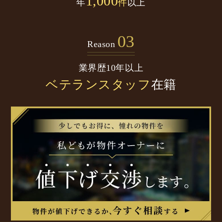
1,000
年
件
以上
03
Reason
業界歴10年以上
ベテランスタッフ
在籍