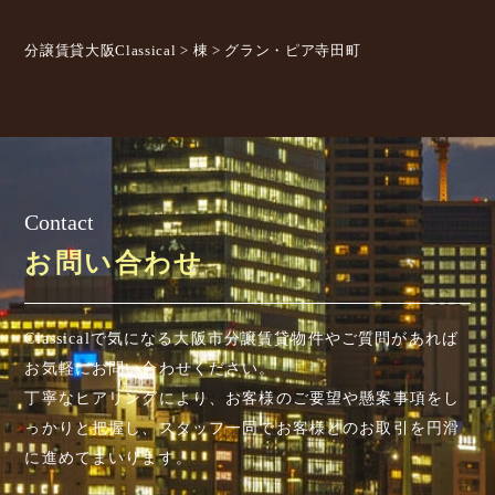
分譲賃貸大阪Classical
>
棟
>
グラン・ピア寺田町
Contact
お問い合わせ
Classicalで気になる大阪市分譲賃貸物件やご質問があれば
お気軽にお問い合わせください。
丁寧なヒアリングにより、お客様のご要望や懸案事項を
し
っかりと把握し、スタッフ一同でお客様とのお取引を円滑
に進めてまいります。