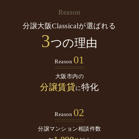
Reason
分譲大阪Classicalが選ばれる
3
つの理由
01
Reason
大阪市内の
分譲賃貸
特化
に
02
Reason
分譲マンション
相談件数