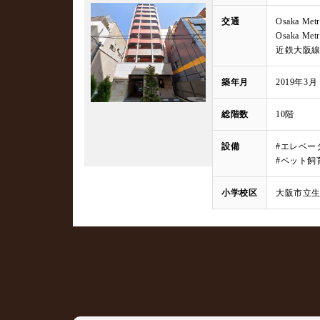
交通
Osaka 
Osaka 
近鉄大阪線
築年月
2019年3月
総階数
10階
設備
#エレベー
#ペット飼
小学校区
大阪市立