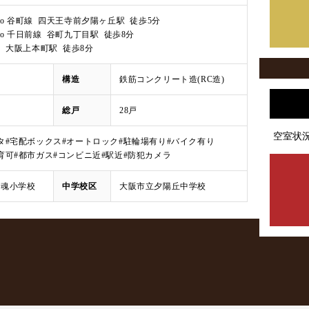
Metro 谷町線 四天王寺前夕陽ヶ丘駅 徒歩5分
Metro 千日前線 谷町九丁目駅 徒歩8分
 大阪上本町駅 徒歩8分
構造
鉄筋コンクリート造(RC造)
総戸
28戸
空室状
タ
#宅配ボックス
#オートロック
#駐輪場有り
#バイク有り
育可
#都市ガス
#コンビニ近
#駅近
#防犯カメラ
生魂小学校
中学校区
大阪市立夕陽丘中学校