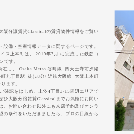
て
分譲賃貸Classicalの賃貸物件情報をご覧い
・設備・空室情報データに関するページです。
ス上本町は、 2019年3月 に完成した鉄筋コ
ョンです。
し、 Osaka Metro 谷町線 四天王寺前夕陽
前線 谷町九丁目駅 徒歩8分/ 近鉄大阪線 大阪上本町
おります。
確認をはじめ、上汐4丁目3-15周辺エリアで
大阪分譲賃貸Classicalまでお気軽にお問い
alでは、お問い合わせ以外にも来店予約及びオンラ
望の条件をいただきましたら、プロの目線から