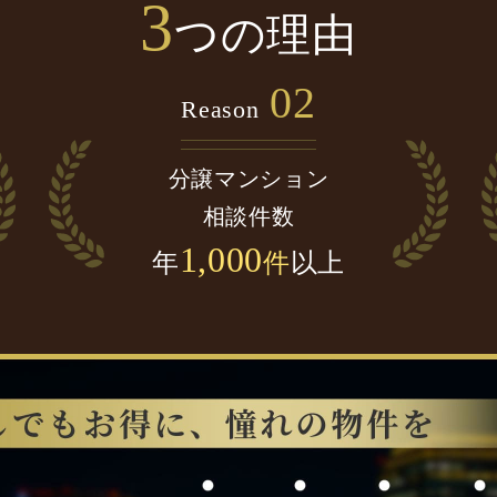
3
つの理由
02
Reason
分譲マンション
相談件数
1,000
年
件
以上