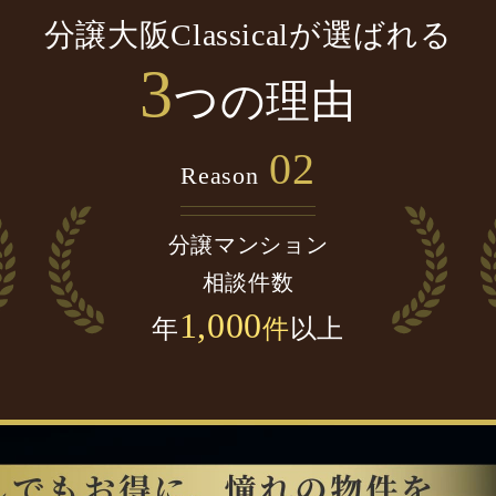
分譲大阪Classicalが選ばれる
3
つの理由
02
Reason
分譲マンション
相談件数
1,000
年
件
以上