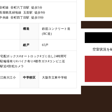
tro 谷町線 谷町六丁目駅 徒歩5分
tro 長堀鶴見緑地線 玉造駅 徒歩9分
tro 中央線 谷町四丁目駅 徒歩10分
構造
鉄筋コンクリート造
(RC造)
総戸
65戸
空室状況を
#宅配ボックス
#オートロック
#ゴミ出し24時間可
#駐輪場有り
#バイク有り
#都市ガス
#コンビニ近
#駅近
#防犯カメラ
大江南大江小
中学校区
大阪市立東中学校