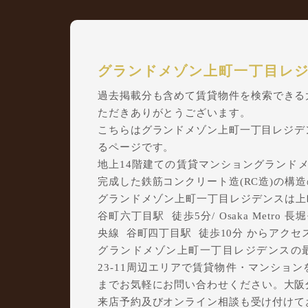
グランドメゾン上町一丁目レ
過去掲載分も含めて賃貸物件を検索できる大阪
ただきありがとうございます。
こちらはグランドメゾン上町一丁目レジデ
るページです。
地上14階建ての賃貸マンショングランドメゾ
完成した鉄筋コンクリート造(RC造)の構
グランドメゾン上町一丁目レジデンスは上町1丁目
谷町六丁目駅 徒歩5分/ Osaka Metro 長
央線 谷町四丁目駅 徒歩10分 からアク
グランドメゾン上町一丁目レジデンスの
23-11周辺エリアで賃貸物件・マンションを
までお気軽にお問い合わせください。大阪分譲
来店予約及びオンライン相談も受け付けて