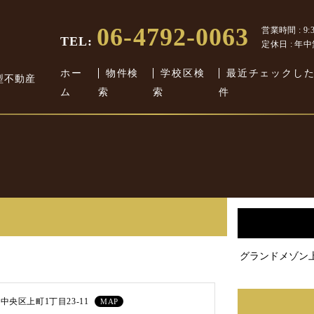
06-4792-0063
営業時間 : 9:30
TEL:
定休日 : 年
ホー
物件検
学校区検
最近チェックし
型不動産
ム
索
索
件
グランドメゾン
中央区上町1丁目23-11
MAP