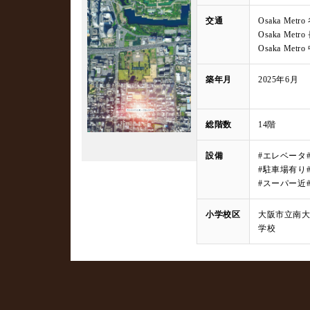
交通
Osaka Me
Osaka Me
Osaka Me
築年月
2025年6月
総階数
14階
設備
#エレベータ
#駐車場有り
#スーパー近
小学校区
大阪市立南
学校