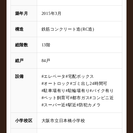
築年月
2015年3月
構造
鉄筋コンクリート造(RC造)
総階数
13階
総戸
84戸
設備
#エレベータ
#宅配ボックス
#オートロック
#ゴミ出し24時間可
#駐車場有り
#駐輪場有り
#バイク有り
#ペット飼育可
#都市ガス
#コンビニ近
#スーパー近
#駅近
#防犯カメラ
小学校区
大阪市立日本橋小学校