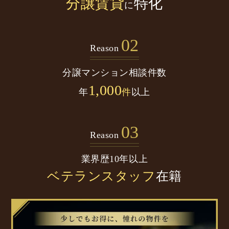
分譲賃貸
特化
に
02
Reason
分譲マンション
相談件数
1,000
年
件
以上
03
Reason
業界歴10年以上
ベテランスタッフ
在籍