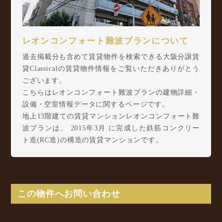
レオンコンフォート難波ブランについて
過去掲載分も含めて賃貸物件を検索できる大阪分譲賃
貸Classicalの賃貸物件情報をご覧いただきありがとう
ございます。
こちらはレオンコンフォート難波ブランの建物詳細・
設備・空室情報データに関するページです。
地上13階建ての賃貸マンションレオンコンフォート難
波ブランは、 2015年3月 に完成した鉄筋コンクリー
ト造(RC造)の構造の賃貸マンションです。
レオンコンフォート難波ブランは日本橋3丁目3-25に
所在し、 南海高野線 難波駅 徒歩7分/ Osaka Metro
堺筋線 恵美須町駅 徒歩8分/ 近鉄難波線 近鉄日本
橋駅 徒歩9分 からアクセスが可能となっておりま
この物件へお問い合わせ
す。
レオンコンフォート難波ブランの最新の空室状況のご