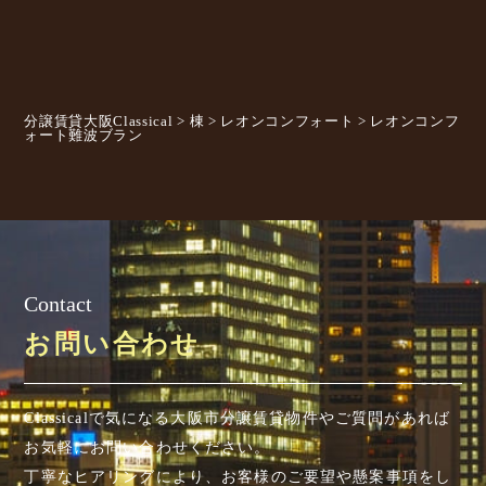
分譲賃貸大阪Classical
>
棟
>
レオンコンフォート
>
レオンコンフ
ォート難波ブラン
Contact
お問い合わせ
Classicalで気になる大阪市分譲賃貸物件やご質問があれば
お気軽にお問い合わせください。
丁寧なヒアリングにより、お客様のご要望や懸案事項を
し