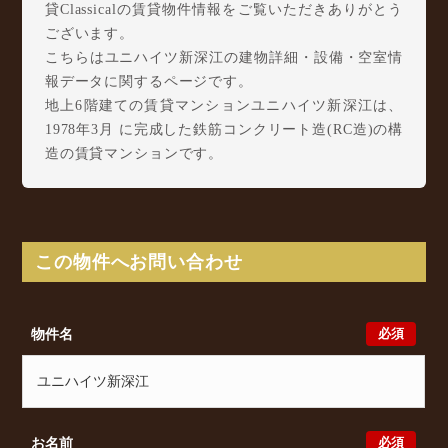
貸Classicalの賃貸物件情報をご覧いただきありがとう
ございます。
こちらはユニハイツ新深江の建物詳細・設備・空室情
報データに関するページです。
地上6階建ての賃貸マンションユニハイツ新深江は、
1978年3月 に完成した鉄筋コンクリート造(RC造)の構
造の賃貸マンションです。
ユニハイツ新深江は深江南3丁目18-27に所在し、
Osaka Metro 千日前線 新深江駅 徒歩6分/ 近鉄大阪
線 布施駅 徒歩10分/ Osaka Metro 千日前線 小路駅
徒歩13分 からアクセスが可能となっております。
この物件へお問い合わせ
ユニハイツ新深江の最新の空室状況のご確認をはじ
め、深江南3丁目18-27周辺エリアで賃貸物件・マンシ
ョンをお探しでしたら、ぜひ大阪分譲賃貸Classicalま
必須
物件名
でお気軽にお問い合わせください。大阪分譲賃貸
Classicalでは、お問い合わせ以外にも来店予約及びオ
ンライン相談も受け付けております。また、希望の条
件をいただきましたら、プロの目線からおすすめの賃
貸物件をご提案いたします。
必須
お名前