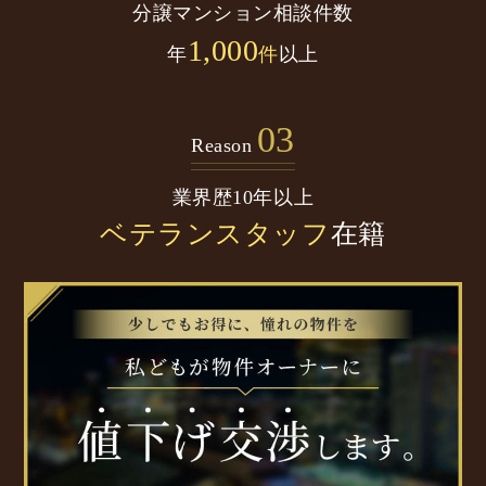
分譲マンション
相談件数
1,000
年
件
以上
03
Reason
業界歴10年以上
ベテランスタッフ
在籍