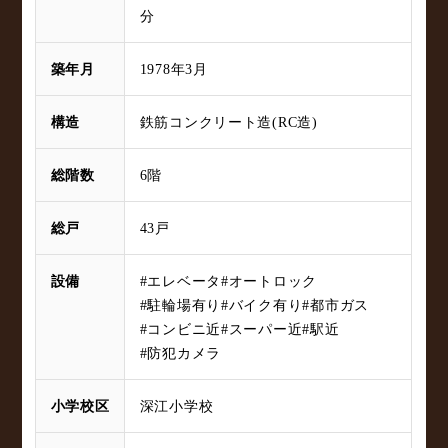
分
築年月
1978年3月
構造
鉄筋コンクリート造(RC造)
総階数
6階
総戸
43戸
設備
#エレベータ
#オートロック
#駐輪場有り
#バイク有り
#都市ガス
#コンビニ近
#スーパー近
#駅近
#防犯カメラ
小学校区
深江小学校