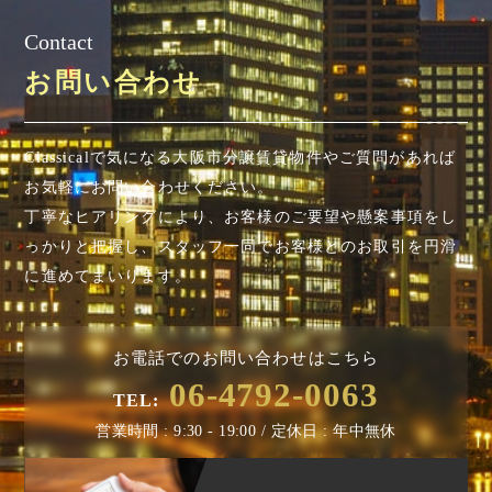
Contact
お問い合わせ
Classicalで気になる大阪市分譲賃貸物件やご質問があれば
お気軽にお問い合わせください。
丁寧なヒアリングにより、お客様のご要望や懸案事項を
し
っかりと把握し、スタッフ一同でお客様とのお取引を円滑
に進めてまいります。
お電話でのお問い合わせはこちら
06-4792-0063
TEL:
営業時間 : 9:30 - 19:00 / 定休日 : 年中無休