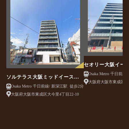
セオリー大阪イー
ソルテラス大阪ミッドイースト
大阪府大阪市東成区東
クレアスト
Osaka Metro 千日前線/ 新深江駅 徒歩2分
目13-23
大阪府大阪市東成区大今里4丁目22-10