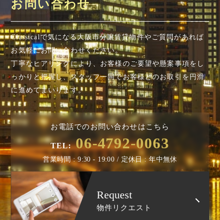
お問い合わせ
Classicalで気になる大阪市分譲賃貸物件やご質問があれば
お気軽にお問い合わせください。
丁寧なヒアリングにより、お客様のご要望や懸案事項を
し
っかりと把握し、スタッフ一同でお客様とのお取引を円滑
に進めてまいります。
お電話でのお問い合わせはこちら
06-4792-0063
TEL:
営業時間 : 9:30 - 19:00 / 定休日 : 年中無休
Request
物件リクエスト