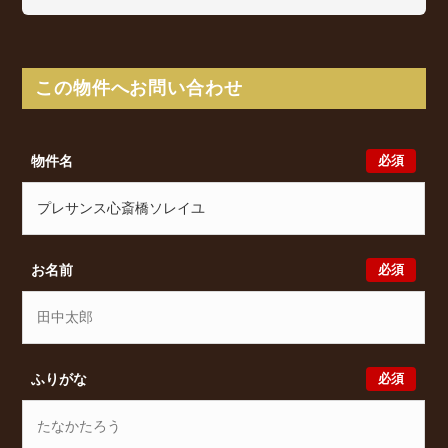
プレサンス心斎橋ソレイユは博労町1丁目2-11に所在
し、 Osaka Metro 中央線 堺筋本町駅 徒歩6分/
Osaka Metro 長堀鶴見緑地線 松屋町駅 徒歩7分/
Osaka Metro 堺筋線 長堀橋駅 徒歩8分 からアクセス
この物件へお問い合わせ
が可能となっております。
プレサンス心斎橋ソレイユの最新の空室状況のご確認
をはじめ、博労町1丁目2-11周辺エリアで賃貸物件・
必須
物件名
マンションをお探しでしたら、ぜひ大阪分譲賃貸
Classicalまでお気軽にお問い合わせください。大阪分
譲賃貸Classicalでは、お問い合わせ以外にも来店予約
及びオンライン相談も受け付けております。また、希
望の条件をいただきましたら、プロの目線からおすす
必須
お名前
めの賃貸物件をご提案いたします。
必須
ふりがな