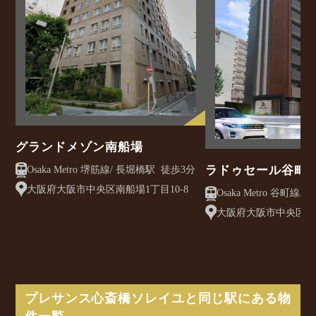
グランドメゾン南船場
ラドゥセール谷町
Osaka Metro 堺筋線/ 長堀橋駅 徒歩3分
ジュパレス谷町ブ
大阪府大阪市中央区南船場1丁目10-8
Osaka Metro 谷町線/ 谷町六丁目駅 徒歩3
分
大阪府大阪市中央区内
12
プレサンス心斎橋ソレイユと同じ駅にある物