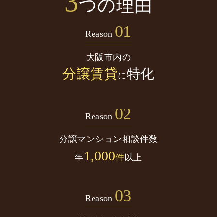
3
つの理由
01
Reason
大阪市内の
分譲賃貸
特化
に
02
Reason
分譲マンション
相談件数
1,000
年
件
以上
03
Reason