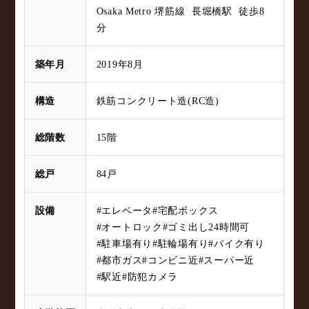
Osaka Metro 堺筋線 長堀橋駅 徒歩8
分
築年月
2019年8月
構造
鉄筋コンクリート造(RC造)
総階数
15階
総戸
84戸
設備
#エレベータ
#宅配ボックス
#オートロック
#ゴミ出し24時間可
#駐車場有り
#駐輪場有り
#バイク有り
#都市ガス
#コンビニ近
#スーパー近
#駅近
#防犯カメラ