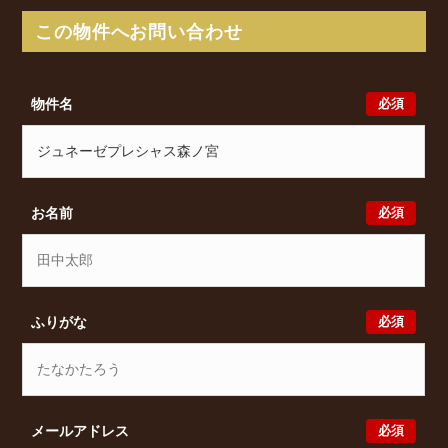
分 からアクセスが可能となっております。
この物件へお問い合わせ
ジュネーゼプレシャス森ノ宮の最新の空室状況のご確
認をはじめ、中道1丁目10-33周辺エリアで賃貸物件・
マンションをお探しでしたら、ぜひ大阪分譲賃貸
必須
物件名
Classicalまでお気軽にお問い合わせください。大阪分
譲賃貸Classicalでは、お問い合わせ以外にも来店予約
及びオンライン相談も受け付けております。また、希
望の条件をいただきましたら、プロの目線からおすす
めの賃貸物件をご提案いたします。
必須
お名前
必須
ふりがな
必須
メールアドレス