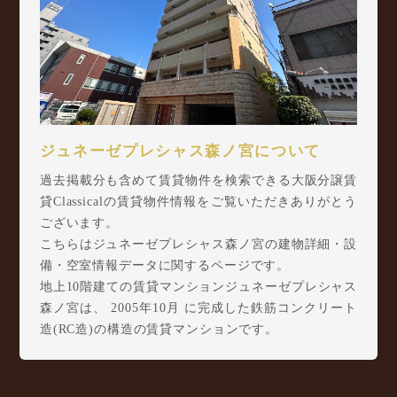
ジュネーゼプレシャス森ノ宮について
過去掲載分も含めて賃貸物件を検索できる大阪分譲賃
貸Classicalの賃貸物件情報をご覧いただきありがとう
ございます。
こちらはジュネーゼプレシャス森ノ宮の建物詳細・設
備・空室情報データに関するページです。
地上10階建ての賃貸マンションジュネーゼプレシャス
森ノ宮は、 2005年10月 に完成した鉄筋コンクリート
造(RC造)の構造の賃貸マンションです。
ジュネーゼプレシャス森ノ宮は中道1丁目10-33に所在
し、 大阪環状線 森ノ宮駅 徒歩4分/ Osaka Metro 中
央線 森ノ宮駅 徒歩4分/ 大阪環状線 玉造駅 徒歩8