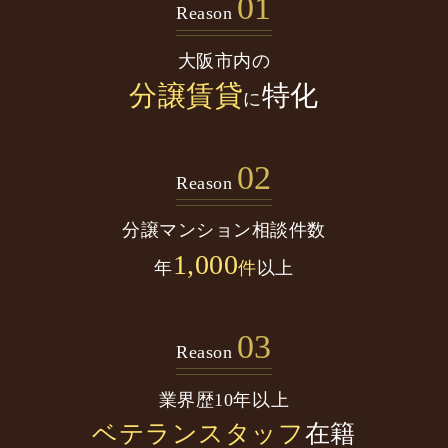
01
Reason
大阪市内の
分譲賃貸
特化
に
02
Reason
分譲マンション
相談件数
1,000
年
件
以上
03
Reason
業界歴10年以上
ベテランスタッフ
在籍