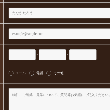
-
-
メール
電話
その他