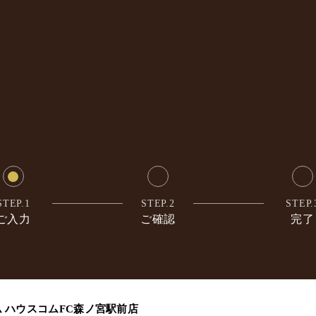
STEP.1
STEP.2
STEP.
ご入力
ご確認
完了
ム
ハウスコムFC森ノ宮駅前店