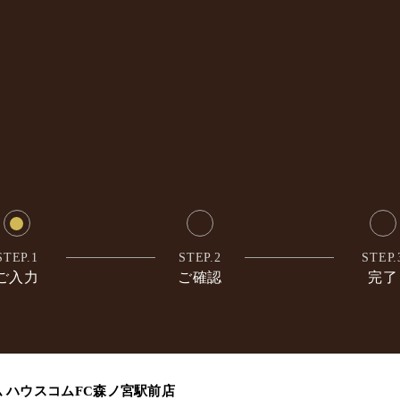
STEP.1
STEP.2
STEP.
ご入力
ご確認
完了
ム
ハウスコムFC森ノ宮駅前店