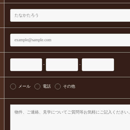
-
-
メール
電話
その他