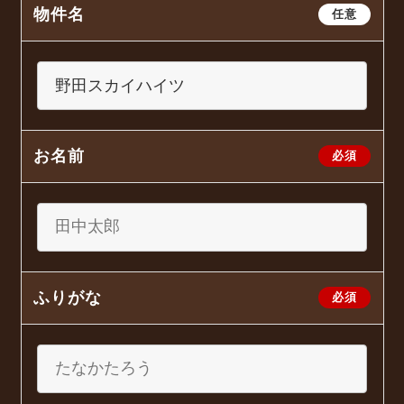
物件名
任意
お名前
必須
ふりがな
必須