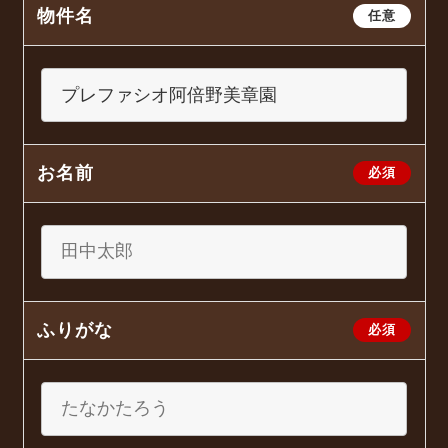
物件名
任意
お名前
必須
ふりがな
必須