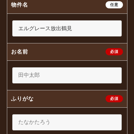
物件名
任意
お名前
必須
ふりがな
必須